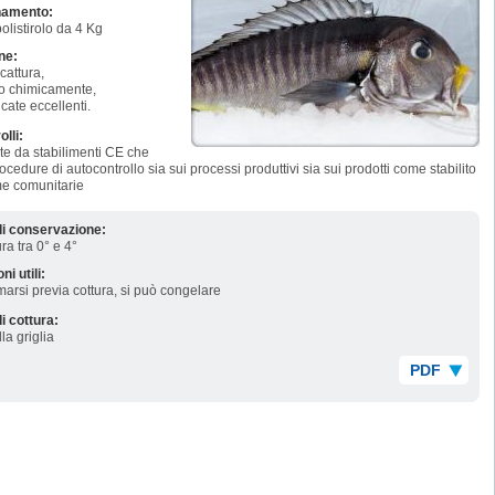
namento:
olistirolo da 4 Kg
one:
cattura,
to chimicamente,
icate eccellenti.
olli:
te da stabilimenti CE che
ocedure di autocontrollo sia sui processi produttivi sia sui prodotti come stabilito
me comunitarie
di conservazione:
a tra 0° e 4°
ni utili:
rsi previa cottura, si può congelare
i cottura:
lla griglia
PDF