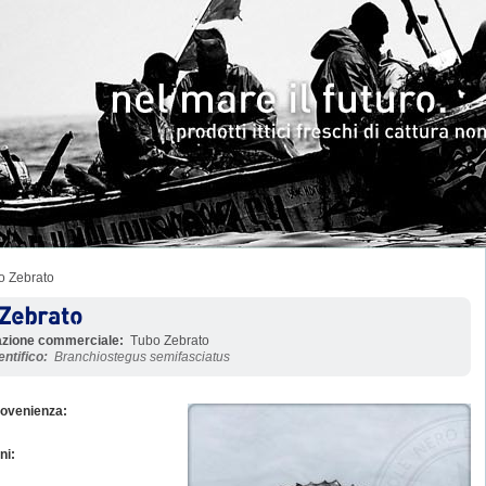
o Zebrato
Zebrato
zione commerciale:
Tubo Zebrato
ntifico:
Branchiostegus semifasciatus
rovenienza:
ni: