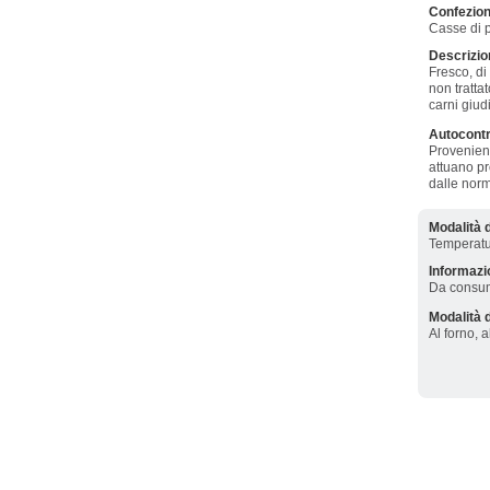
Confezio
Casse di p
Descrizi
Fresco, di 
non tratta
carni giud
Autocontr
Provenien
attuano pr
dalle nor
Modalità 
Temperatur
Informazio
Da consuma
Modalità d
Al forno, a