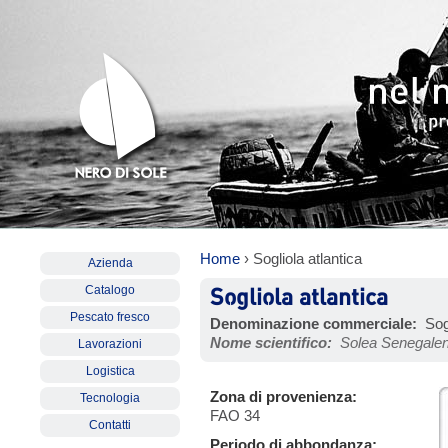
Home
› Sogliola atlantica
Azienda
Sogliola atlantica
Catalogo
Pescato fresco
Denominazione commerciale:
Sogl
Nome scientifico:
Solea Senegalen
Lavorazioni
Logistica
Zona di provenienza:
Tecnologia
FAO 34
Contatti
Periodo di abbondanza: