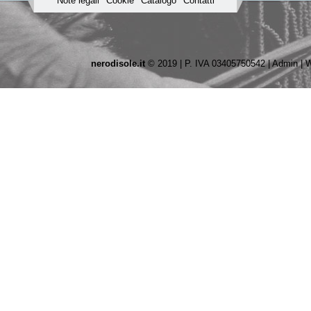
Note legali
Cookie
Catalogo
Contatti
nerodisole.it
© 2019 | P. IVA 03405750542 |
Admin
|
W