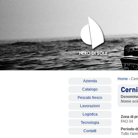
Home
› Cern
Azienda
Cerni
Catalogo
Denomina
Pescato fresco
Nome scie
Lavorazioni
Logistica
Zona di p
FAO 34
Tecnologia
Periodo d
Contatti
Tutto l'an