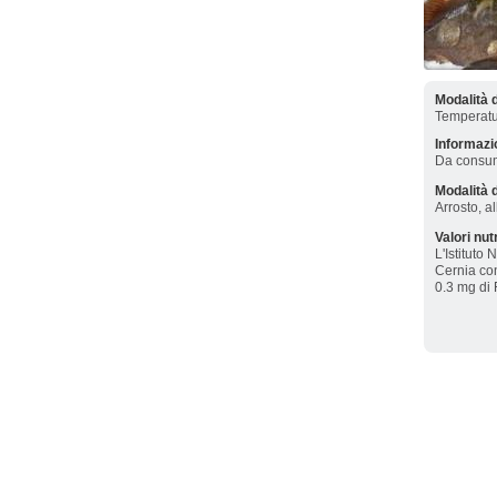
Modalità 
Temperatur
Informazio
Da consuma
Modalità d
Arrosto, al
Valori nut
L'Istituto
Cernia con
0.3 mg di 