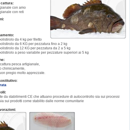
 cattura:
igianale con amo
gianale con reti
ni:
namento:
listirolo da 4 kg per filetto
olistirolo da 6 KG per pezzatura fino a 2 kg
olistirolo da 12 KG per pezzatura da 2 a 5 kg
olistirolo a peso variabile per pezzature superiori ai 5 kg
one:
 cattura pesca artigianale,
to chimicamente,
uon pregio molto apprezzate.
sostitutivo:
rata
olli:
e da stabilimenti CE che attuano procedure di autocontrollo sia sui processi
 sia sui prodotti come stabilito dalle norme comunitarie
vorazioni: