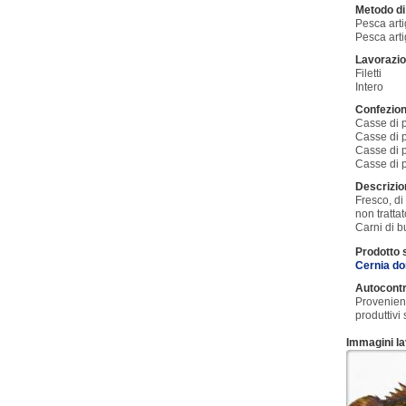
Metodo di
Pesca art
Pesca arti
Lavorazio
Filetti
Intero
Confezio
Casse di po
Casse di p
Casse di p
Casse di p
Descrizi
Fresco, di
non tratta
Carni di b
Prodotto 
Cernia do
Autocontr
Provenient
produttivi
Immagini la