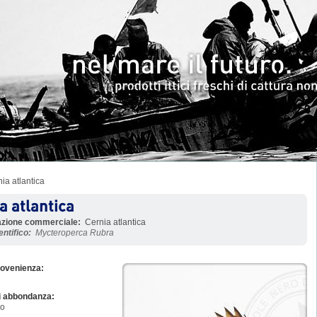
ia atlantica
a atlantica
zione commerciale:
Cernia atlantica
ntifico:
Mycteroperca Rubra
rovenienza:
i abbondanza:
no